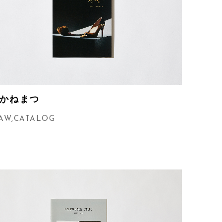
かねまつ
9AW
,
CATALOG